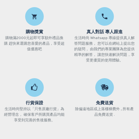
購物獎賞
真人對話 專人跟進
購物滿2000元起即可享額外禮品換
生活時尚 Whatsapp 專線提供真人解
購 趕快來選購您喜愛的產品，享受超
答問題服務， 您可以在網站上提出您
值優惠吧
的疑問， 由我們的專業團隊為您提供
精準的解答， 讓您快速解決問題，享
受更優質的使用體驗。
行貨保證
免費送貨
生活時尚堅持以「只售原廠行貨」為
除偏遠地區或上落樓梯費外 , 所有產
經營理念， 確保客戶所購買產品均能
品免費送貨 .
享受到完善的售後服務。