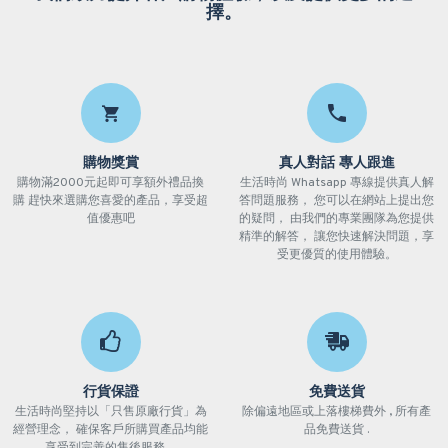
擇。
購物獎賞
真人對話 專人跟進
購物滿2000元起即可享額外禮品換
生活時尚 Whatsapp 專線提供真人解
購 趕快來選購您喜愛的產品，享受超
答問題服務， 您可以在網站上提出您
值優惠吧
的疑問， 由我們的專業團隊為您提供
精準的解答， 讓您快速解決問題，享
受更優質的使用體驗。
行貨保證
免費送貨
生活時尚堅持以「只售原廠行貨」為
除偏遠地區或上落樓梯費外 , 所有產
經營理念， 確保客戶所購買產品均能
品免費送貨 .
享受到完善的售後服務。