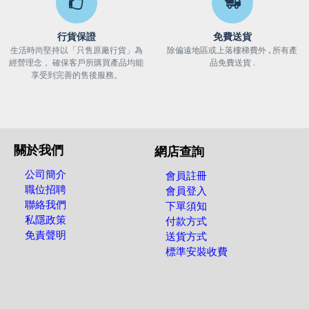
行貨保證
免費送貨
生活時尚堅持以「只售原廠行貨」為
除偏遠地區或上落樓梯費外 , 所有產
經營理念， 確保客戶所購買產品均能
品免費送貨 .
享受到完善的售後服務。
關於我們
網店查詢
公司簡介
會員註冊
職位招聘
會員登入
聯絡我們
下單須知
私隱政策
付款方式
免責聲明
送貨方式
標準安裝收費