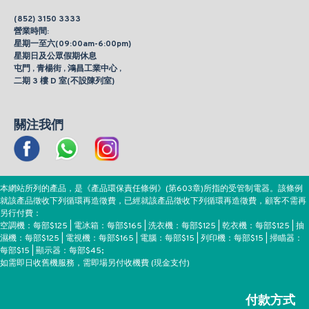
(852) 3150 3333
營業時間:
星期一至六(09:00am-6:00pm)
星期日及公眾假期休息
屯門 , 青楊街 , 鴻昌工業中心 ,
二期 3 樓 D 室(不設陳列室)
關注我們
本網站所列的產品，是《產品環保責任條例》(第603章)所指的受管制電器。該條例
就該產品徵收下列循環再造徵費，已經就該產品徵收下列循環再造徵費，顧客不需再
另行付費：
空調機：每部$125 | 電冰箱：每部$165 | 洗衣機：每部$125 | 乾衣機：每部$125 | 抽
濕機：每部$125 | 電視機：每部$165 | 電腦：每部$15 | 列印機：每部$15 | 掃瞄器：
每部$15 | 顯示器：每部$45;
如需即日收舊機服務，需即場另付收機費 (現金支付)
付款方式