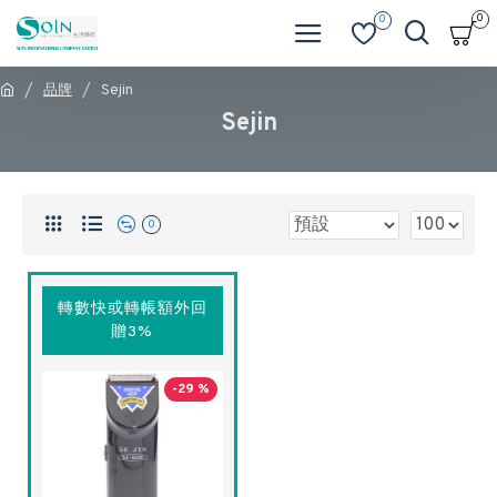
0
0
品牌
Sejin
Sejin
0
轉數快或轉帳額外回
贈3%
-29 %