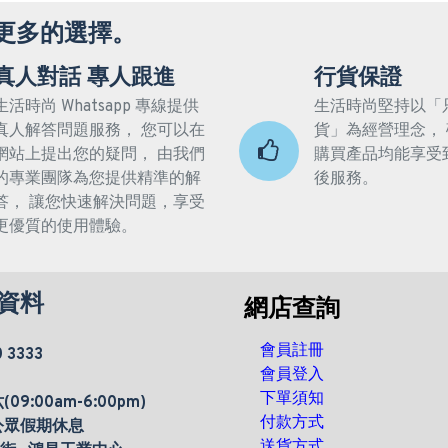
更多的選擇。
真人對話 專人跟進
行貨保證
生活時尚 Whatsapp 專線提供
生活時尚堅持以「
真人解答問題服務， 您可以在
貨」為經營理念，
網站上提出您的疑問， 由我們
購買產品均能享受
的專業團隊為您提供精準的解
後服務。
答， 讓您快速解決問題，享受
更優質的使用體驗。
資料
網店查詢
會員註冊
0 3333
會員登入
下單須知
9:00am-6:00pm)
付款方式
公眾假期休息
送貨方式