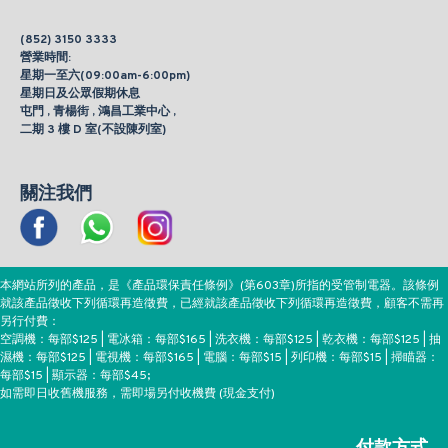
(852) 3150 3333
營業時間:
星期一至六(09:00am-6:00pm)
星期日及公眾假期休息
屯門 , 青楊街 , 鴻昌工業中心 ,
二期 3 樓 D 室(不設陳列室)
關注我們
本網站所列的產品，是《產品環保責任條例》(第603章)所指的受管制電器。該條例
就該產品徵收下列循環再造徵費，已經就該產品徵收下列循環再造徵費，顧客不需再
另行付費：
空調機：每部$125 | 電冰箱：每部$165 | 洗衣機：每部$125 | 乾衣機：每部$125 | 抽
濕機：每部$125 | 電視機：每部$165 | 電腦：每部$15 | 列印機：每部$15 | 掃瞄器：
每部$15 | 顯示器：每部$45;
如需即日收舊機服務，需即場另付收機費 (現金支付)