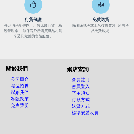
行貨保證
免費送貨
生活時尚堅持以「只售原廠行貨」為
除偏遠地區或上落樓梯費外 , 所有產
經營理念， 確保客戶所購買產品均能
品免費送貨 .
享受到完善的售後服務。
關於我們
網店查詢
公司簡介
會員註冊
職位招聘
會員登入
聯絡我們
下單須知
私隱政策
付款方式
免責聲明
送貨方式
標準安裝收費