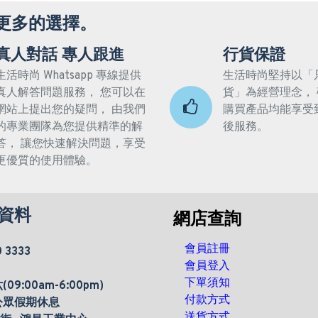
更多的選擇。
真人對話 專人跟進
行貨保證
生活時尚 Whatsapp 專線提供
生活時尚堅持以「
真人解答問題服務， 您可以在
貨」為經營理念，
網站上提出您的疑問， 由我們
購買產品均能享受
的專業團隊為您提供精準的解
後服務。
答， 讓您快速解決問題，享受
更優質的使用體驗。
資料
網店查詢
會員註冊
0 3333
會員登入
下單須知
9:00am-6:00pm)
付款方式
公眾假期休息
送貨方式