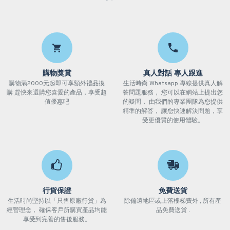
購物獎賞
真人對話 專人跟進
購物滿2000元起即可享額外禮品換
生活時尚 Whatsapp 專線提供真人解
購 趕快來選購您喜愛的產品，享受超
答問題服務， 您可以在網站上提出您
值優惠吧
的疑問， 由我們的專業團隊為您提供
精準的解答， 讓您快速解決問題，享
受更優質的使用體驗。
行貨保證
免費送貨
生活時尚堅持以「只售原廠行貨」為
除偏遠地區或上落樓梯費外 , 所有產
經營理念， 確保客戶所購買產品均能
品免費送貨 .
享受到完善的售後服務。