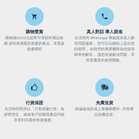
購物獎賞
真人對話 專人跟進
購物滿2000元起即可享額外禮品換
生活時尚 Whatsapp 專線提供真人解
購 趕快來選購您喜愛的產品，享受超
答問題服務， 您可以在網站上提出您
值優惠吧
的疑問， 由我們的專業團隊為您提供
精準的解答， 讓您快速解決問題，享
受更優質的使用體驗。
行貨保證
免費送貨
生活時尚堅持以「只售原廠行貨」為
除偏遠地區或上落樓梯費外 , 所有產
經營理念， 確保客戶所購買產品均能
品免費送貨 .
享受到完善的售後服務。