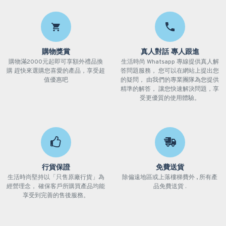
購物獎賞
真人對話 專人跟進
購物滿2000元起即可享額外禮品換
生活時尚 Whatsapp 專線提供真人解
購 趕快來選購您喜愛的產品，享受超
答問題服務， 您可以在網站上提出您
值優惠吧
的疑問， 由我們的專業團隊為您提供
精準的解答， 讓您快速解決問題，享
受更優質的使用體驗。
行貨保證
免費送貨
生活時尚堅持以「只售原廠行貨」為
除偏遠地區或上落樓梯費外 , 所有產
經營理念， 確保客戶所購買產品均能
品免費送貨 .
享受到完善的售後服務。