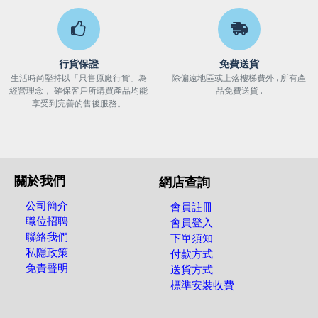
行貨保證
免費送貨
生活時尚堅持以「只售原廠行貨」為
除偏遠地區或上落樓梯費外 , 所有產
經營理念， 確保客戶所購買產品均能
品免費送貨 .
享受到完善的售後服務。
關於我們
網店查詢
公司簡介
會員註冊
職位招聘
會員登入
聯絡我們
下單須知
私隱政策
付款方式
免責聲明
送貨方式
標準安裝收費