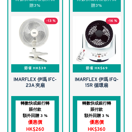
贈3%
贈3%
-13 %
-16 %
節省 HK$39
節省 HK$69
IMARFLEX 伊瑪 IFC-
IMARFLEX 伊瑪 IFQ-
23A 夾扇
15R 循環扇
轉數快或銀行轉
轉數快或銀行轉
賬付款
賬付款
額外回贈 3 %
額外回贈 3 %
優惠價
優惠價
HK$260
HK$360