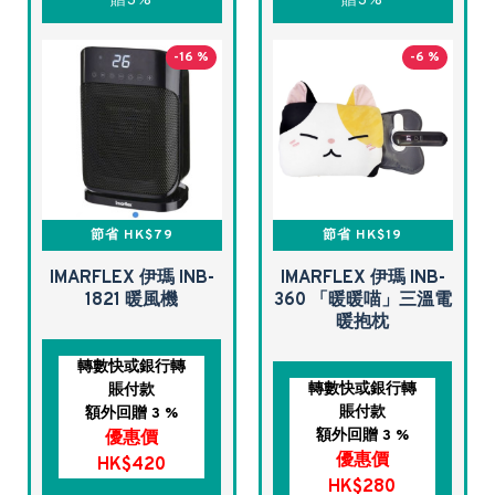
贈3%
贈3%
-16 %
-6 %
節省 HK$79
節省 HK$19
IMARFLEX 伊瑪 INB-
IMARFLEX 伊瑪 INB-
1821 暖風機
360 「暖暖喵」三溫電
暖抱枕
轉數快或銀行轉
轉數快或銀行轉
賬付款
賬付款
額外回贈 3 %
額外回贈 3 %
優惠價
優惠價
HK$420
HK$280