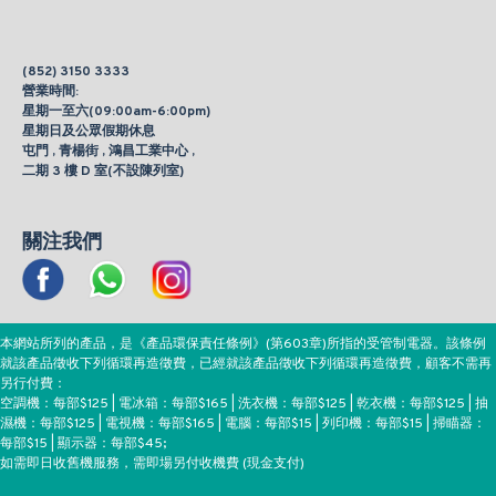
(852) 3150 3333
營業時間:
星期一至六(09:00am-6:00pm)
星期日及公眾假期休息
屯門 , 青楊街 , 鴻昌工業中心 ,
二期 3 樓 D 室(不設陳列室)
關注我們
本網站所列的產品，是《產品環保責任條例》(第603章)所指的受管制電器。該條例
就該產品徵收下列循環再造徵費，已經就該產品徵收下列循環再造徵費，顧客不需再
另行付費：
空調機：每部$125 | 電冰箱：每部$165 | 洗衣機：每部$125 | 乾衣機：每部$125 | 抽
濕機：每部$125 | 電視機：每部$165 | 電腦：每部$15 | 列印機：每部$15 | 掃瞄器：
每部$15 | 顯示器：每部$45;
如需即日收舊機服務，需即場另付收機費 (現金支付)