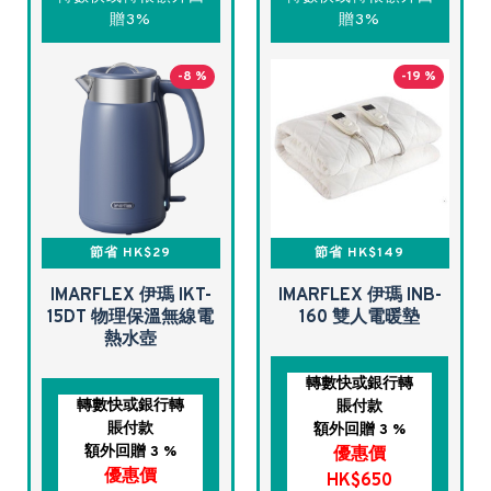
贈3%
贈3%
-8 %
-19 %
節省 HK$29
節省 HK$149
IMARFLEX 伊瑪 IKT-
IMARFLEX 伊瑪 INB-
15DT 物理保溫無線電
160 雙人電暖墊
熱水壺
轉數快或銀行轉
轉數快或銀行轉
賬付款
賬付款
額外回贈 3 %
額外回贈 3 %
優惠價
優惠價
HK$650