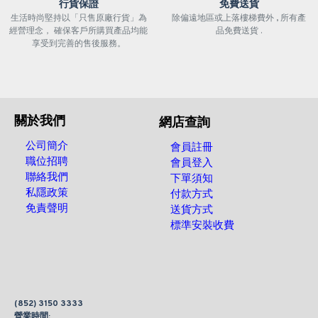
行貨保證
免費送貨
生活時尚堅持以「只售原廠行貨」為
除偏遠地區或上落樓梯費外 , 所有產
經營理念， 確保客戶所購買產品均能
品免費送貨 .
享受到完善的售後服務。
關於我們
網店查詢
公司簡介
會員註冊
職位招聘
會員登入
聯絡我們
下單須知
私隱政策
付款方式
免責聲明
送貨方式
標準安裝收費
(852) 3150 3333
營業時間: