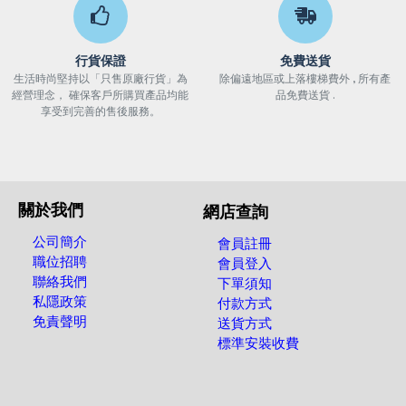
行貨保證
免費送貨
生活時尚堅持以「只售原廠行貨」為
除偏遠地區或上落樓梯費外 , 所有產
經營理念， 確保客戶所購買產品均能
品免費送貨 .
享受到完善的售後服務。
關於我們
網店查詢
公司簡介
會員註冊
職位招聘
會員登入
聯絡我們
下單須知
私隱政策
付款方式
免責聲明
送貨方式
標準安裝收費