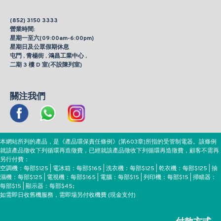
(852) 3150 3333
營業時間:
星期一至六(09:00am-6:00pm)
星期日及公眾假期休息
屯門 , 青楊街 , 鴻昌工業中心 ,
二期 3 樓 D 室(不設陳列室)
關注我們
本網站所列的產品，是《產品環保責任條例》(第603章)所指的受管制電器。該條例
就該產品徵收下列循環再造徵費，已經就該產品徵收下列循環再造徵費，顧客不需再
另行付費：
空調機：每部$125 | 電冰箱：每部$165 | 洗衣機：每部$125 | 乾衣機：每部$125 | 抽
濕機：每部$125 | 電視機：每部$165 | 電腦：每部$15 | 列印機：每部$15 | 掃瞄器：
每部$15 | 顯示器：每部$45;
如需即日收舊機服務，需即場另付收機費 (現金支付)