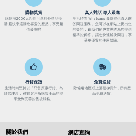
購物獎賞
真人對話 專人跟進
購物滿2000元起即可享額外禮品換
生活時尚 Whatsapp 專線提供真人解
購 趕快來選購您喜愛的產品，享受超
答問題服務， 您可以在網站上提出您
值優惠吧
的疑問， 由我們的專業團隊為您提供
精準的解答， 讓您快速解決問題，享
受更優質的使用體驗。
行貨保證
免費送貨
生活時尚堅持以「只售原廠行貨」為
除偏遠地區或上落樓梯費外 , 所有產
經營理念， 確保客戶所購買產品均能
品免費送貨 .
享受到完善的售後服務。
關於我們
網店查詢