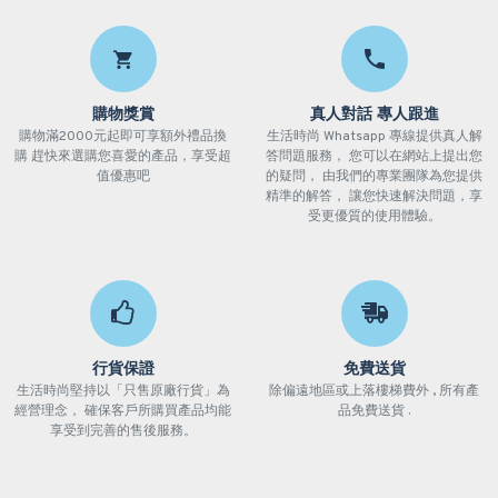
購物獎賞
真人對話 專人跟進
購物滿2000元起即可享額外禮品換
生活時尚 Whatsapp 專線提供真人解
購 趕快來選購您喜愛的產品，享受超
答問題服務， 您可以在網站上提出您
值優惠吧
的疑問， 由我們的專業團隊為您提供
精準的解答， 讓您快速解決問題，享
受更優質的使用體驗。
行貨保證
免費送貨
生活時尚堅持以「只售原廠行貨」為
除偏遠地區或上落樓梯費外 , 所有產
經營理念， 確保客戶所購買產品均能
品免費送貨 .
享受到完善的售後服務。