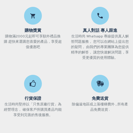
購物獎賞
真人對話 專人跟進
購物滿2000元起即可享額外禮品換
生活時尚 Whatsapp 專線提供真人解
購 趕快來選購您喜愛的產品，享受超
答問題服務， 您可以在網站上提出您
值優惠吧
的疑問， 由我們的專業團隊為您提供
精準的解答， 讓您快速解決問題，享
受更優質的使用體驗。
行貨保證
免費送貨
生活時尚堅持以「只售原廠行貨」為
除偏遠地區或上落樓梯費外 , 所有產
經營理念， 確保客戶所購買產品均能
品免費送貨 .
享受到完善的售後服務。