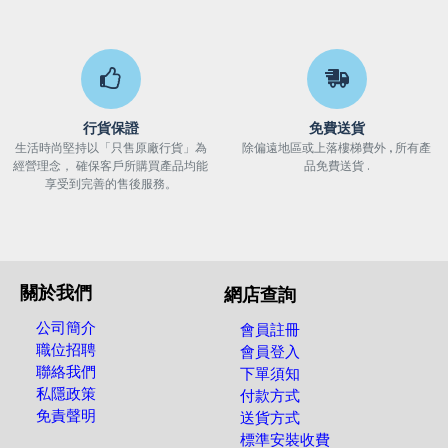
行貨保證
免費送貨
生活時尚堅持以「只售原廠行貨」為
除偏遠地區或上落樓梯費外 , 所有產
經營理念， 確保客戶所購買產品均能
品免費送貨 .
享受到完善的售後服務。
關於我們
網店查詢
公司簡介
會員註冊
職位招聘
會員登入
聯絡我們
下單須知
私隱政策
付款方式
免責聲明
送貨方式
標準安裝收費