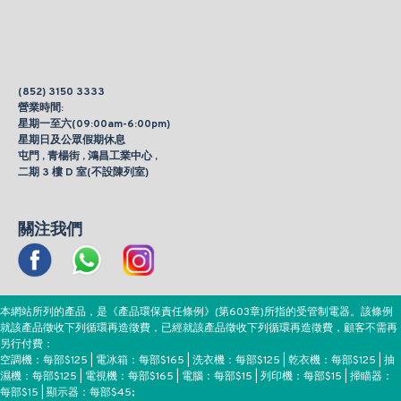
(852) 3150 3333
營業時間:
星期一至六(09:00am-6:00pm)
星期日及公眾假期休息
屯門 , 青楊街 , 鴻昌工業中心 ,
二期 3 樓 D 室(不設陳列室)
關注我們
本網站所列的產品，是《產品環保責任條例》(第603章)所指的受管制電器。該條例
就該產品徵收下列循環再造徵費，已經就該產品徵收下列循環再造徵費，顧客不需再
另行付費：
空調機：每部$125 | 電冰箱：每部$165 | 洗衣機：每部$125 | 乾衣機：每部$125 | 抽
濕機：每部$125 | 電視機：每部$165 | 電腦：每部$15 | 列印機：每部$15 | 掃瞄器：
每部$15 | 顯示器：每部$45;