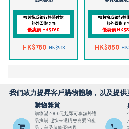
暖熱敷墊
線保暖熱敷
轉數快或銀行轉賬付款
轉數快或銀行轉
額外回贈 3 %
額外回贈 3 
優惠價 HK$760
優惠價 HK$8
HK$780
HK$850
HK$918
HK
我們致力提昇客戶購物體驗，以及提供
購物獎賞
購物滿2000元起即可享額外禮
品換購 趕快來選購您喜愛的產
品，享受超值優惠吧