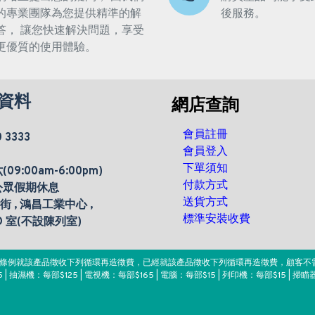
的專業團隊為您提供精準的解
後服務。
答， 讓您快速解決問題，享受
更優質的使用體驗。
資料
網店查詢
會員註冊
0 3333
會員登入
下單須知
9:00am-6:00pm)
付款方式
公眾假期休息
送貨方式
楊街 , 鴻昌工業中心 ,
標準安裝收費
 D 室(不設陳列室)
。該條例就該產品徵收下列循環再造徵費，已經就該產品徵收下列循環再造徵費，顧客不
 | 抽濕機：每部$125 | 電視機：每部$165 | 電腦：每部$15 | 列印機：每部$15 | 掃瞄