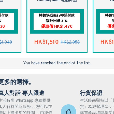
墊
Double/dual 電熱床墊
K
賬付款
轉數快或銀行轉賬付款
轉數
%
額外回贈 3 %
30
優惠價 HK$1,470
優惠
HK$1,510
HK$1
$1,048
HK$2,058
You have reached the end of the list.
更多的選擇。
真人對話 專人跟進
行貨保證
生活時尚 Whatsapp 專線提供
生活時尚堅持以「
真人解答問題服務， 您可以在
貨」為經營理念，
網站上提出您的疑問， 由我們
購買產品均能享受