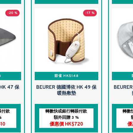
-20 %
-17 %
8
節省 HK$148
HK 47 保
BEURER 德國博依 HK 49 保
BEURER
暖熱敷墊
賬付款
轉數快或銀行轉賬付款
轉數
%
額外回贈 3 %
10
優惠價 HK$720
優