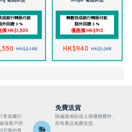
ing 電熱床墊
Single 電熱床墊
快或銀行轉賬付款
轉數快或銀行轉賬付款
額外回贈 3 %
額外回贈 3 %
價 HK$1,500
優惠價 HK$910
,550
HK$940
HK$2,148
HK$1,268
免費送貨
只售原廠行
除偏遠地區或上落樓梯費外 ,
 確保客戶所
所有產品免費送貨 .
到完善的售