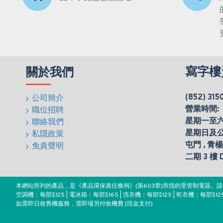
寫字樓
關於我們
(852) 315
公司簡介
營業時間:
職位招聘
星期一至六(0
聯絡我們
星期日及
私隱政策
屯門 , 青
免責聲明
二期 3 樓
本網站所列的產品，是《產品環保責任條例》(第603章)所指的受管制電器
空調機：每部$125 | 電冰箱：每部$165 | 洗衣機：每部$125 | 乾衣機：每部$125
如需即日收舊機服務，需即場另付收機費 (現金支付)