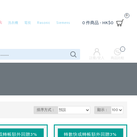
0
:
0 件商品 - HK$0
洗衣機
電視
Rasonic
Siemens
0
註冊/登入
商品比較
排序方式：
顯示：
或轉帳額外回贈3%
轉數快或轉帳額外回贈3%