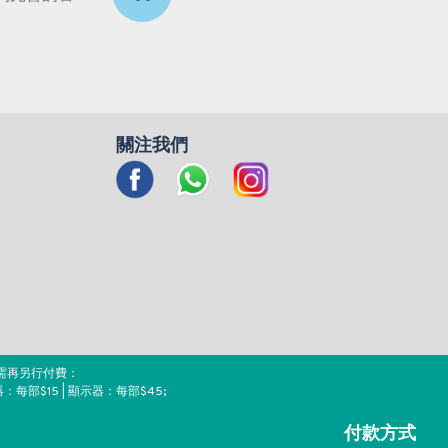
關注我們
需再另行付費：
器：每部$15 | 顯示器：每部$45;
付款方式