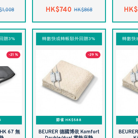
HK$740
HK$
$1,008
HK$868
回贈3%
轉數快或轉帳額外回贈3%
轉數快
-21 %
-29 %
8
節省 HK$588
HK 67 無
BEURER 德國博依 Komfort
BEURER