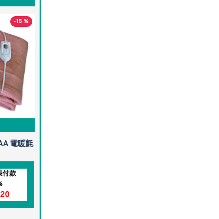
-15 %
0
TAA 電暖氈
賬付款
%
20