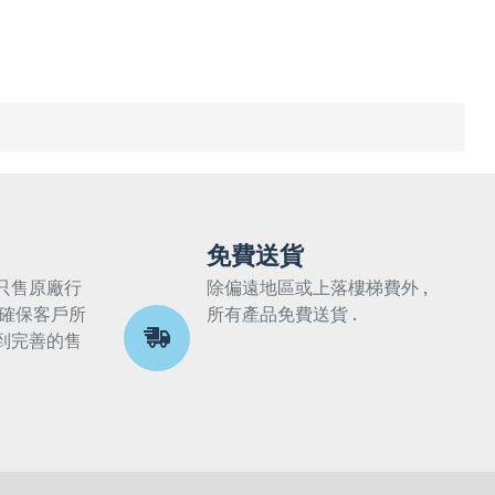
免費送貨
只售原廠行
除偏遠地區或上落樓梯費外 ,
 確保客戶所
所有產品免費送貨 .
到完善的售