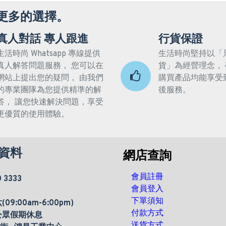
更多的選擇。
真人對話 專人跟進
行貨保證
生活時尚 Whatsapp 專線提供
生活時尚堅持以「
真人解答問題服務， 您可以在
貨」為經營理念，
網站上提出您的疑問， 由我們
購買產品均能享受
的專業團隊為您提供精準的解
後服務。
答， 讓您快速解決問題，享受
更優質的使用體驗。
資料
網店查詢
會員註冊
0 3333
會員登入
下單須知
9:00am-6:00pm)
付款方式
公眾假期休息
送貨方式