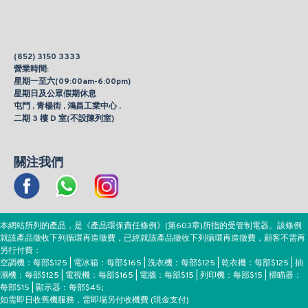
(852) 3150 3333
營業時間:
星期一至六(09:00am-6:00pm)
星期日及公眾假期休息
屯門 , 青楊街 , 鴻昌工業中心 ,
二期 3 樓 D 室(不設陳列室)
關注我們
本網站所列的產品，是《產品環保責任條例》(第603章)所指的受管制電器。該條例
就該產品徵收下列循環再造徵費，已經就該產品徵收下列循環再造徵費，顧客不需再
另行付費：
空調機：每部$125 | 電冰箱：每部$165 | 洗衣機：每部$125 | 乾衣機：每部$125 | 抽
濕機：每部$125 | 電視機：每部$165 | 電腦：每部$15 | 列印機：每部$15 | 掃瞄器：
每部$15 | 顯示器：每部$45;
如需即日收舊機服務，需即場另付收機費 (現金支付)