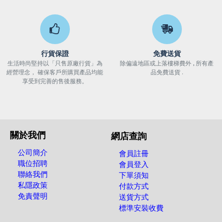
行貨保證
免費送貨
生活時尚堅持以「只售原廠行貨」為
除偏遠地區或上落樓梯費外 , 所有產
經營理念， 確保客戶所購買產品均能
品免費送貨 .
享受到完善的售後服務。
關於我們
網店查詢
公司簡介
會員註冊
職位招聘
會員登入
聯絡我們
下單須知
私隱政策
付款方式
免責聲明
送貨方式
標準安裝收費