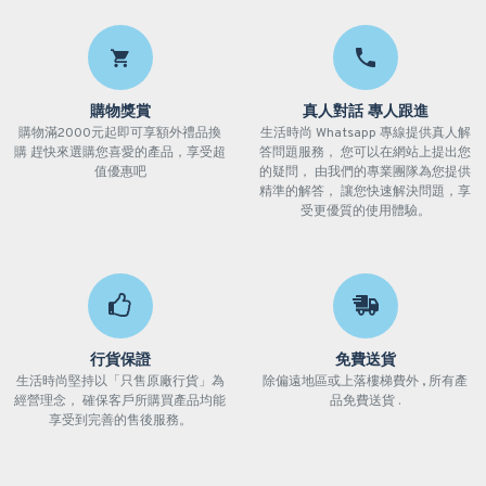
購物獎賞
真人對話 專人跟進
購物滿2000元起即可享額外禮品換
生活時尚 Whatsapp 專線提供真人解
購 趕快來選購您喜愛的產品，享受超
答問題服務， 您可以在網站上提出您
值優惠吧
的疑問， 由我們的專業團隊為您提供
精準的解答， 讓您快速解決問題，享
受更優質的使用體驗。
行貨保證
免費送貨
生活時尚堅持以「只售原廠行貨」為
除偏遠地區或上落樓梯費外 , 所有產
經營理念， 確保客戶所購買產品均能
品免費送貨 .
享受到完善的售後服務。