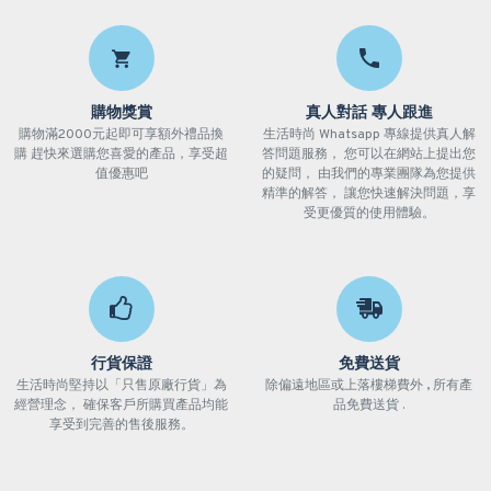
購物獎賞
真人對話 專人跟進
購物滿2000元起即可享額外禮品換
生活時尚 Whatsapp 專線提供真人解
購 趕快來選購您喜愛的產品，享受超
答問題服務， 您可以在網站上提出您
值優惠吧
的疑問， 由我們的專業團隊為您提供
精準的解答， 讓您快速解決問題，享
受更優質的使用體驗。
行貨保證
免費送貨
生活時尚堅持以「只售原廠行貨」為
除偏遠地區或上落樓梯費外 , 所有產
經營理念， 確保客戶所購買產品均能
品免費送貨 .
享受到完善的售後服務。