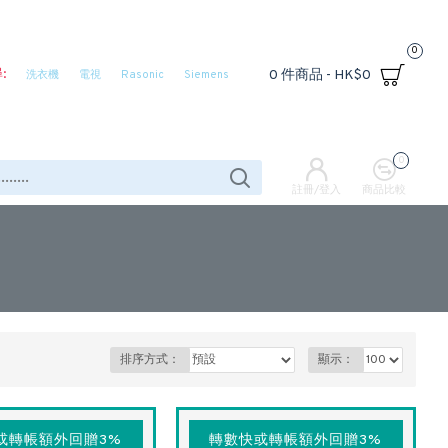
0
:
0 件商品 - HK$0
洗衣機
電視
Rasonic
Siemens
0
註冊/登入
商品比較
排序方式：
顯示：
或轉帳額外回贈3%
轉數快或轉帳額外回贈3%