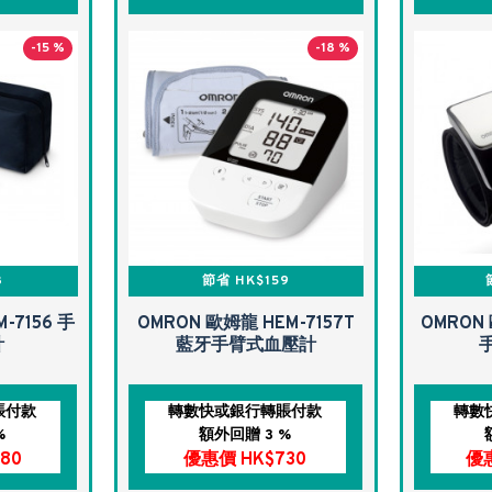
-15 %
-18 %
8
節省 HK$159
-7156 手
OMRON 歐姆龍 HEM-7157T
OMRON 
計
藍牙手臂式血壓計
賬付款
轉數快或銀行轉賬付款
轉數
%
額外回贈 3 %
80
優惠價 HK$730
優惠