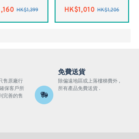
,160
HK$1,010
HK$1,399
HK$1,206
免費送貨
只售原廠行
除偏遠地區或上落樓梯費外 ,
 確保客戶所
所有產品免費送貨 .
到完善的售