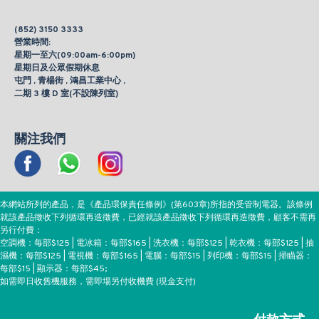
(852) 3150 3333
營業時間:
星期一至六(09:00am-6:00pm)
星期日及公眾假期休息
屯門 , 青楊街 , 鴻昌工業中心 ,
二期 3 樓 D 室(不設陳列室)
關注我們
本網站所列的產品，是《產品環保責任條例》(第603章)所指的受管制電器。該條例
就該產品徵收下列循環再造徵費，已經就該產品徵收下列循環再造徵費，顧客不需再
另行付費：
空調機：每部$125 | 電冰箱：每部$165 | 洗衣機：每部$125 | 乾衣機：每部$125 | 抽
濕機：每部$125 | 電視機：每部$165 | 電腦：每部$15 | 列印機：每部$15 | 掃瞄器：
每部$15 | 顯示器：每部$45;
如需即日收舊機服務，需即場另付收機費 (現金支付)