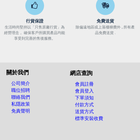
行貨保證
免費送貨
生活時尚堅持以「只售原廠行貨」為
除偏遠地區或上落樓梯費外 , 所有產
經營理念， 確保客戶所購買產品均能
品免費送貨 .
享受到完善的售後服務。
關於我們
網店查詢
公司簡介
會員註冊
職位招聘
會員登入
聯絡我們
下單須知
私隱政策
付款方式
免責聲明
送貨方式
標準安裝收費