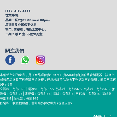
(852) 3150 3333
營業時間:
星期一至六(09:00am-6:00pm)
星期日及公眾假期休息
屯門 , 青楊街 , 鴻昌工業中心 ,
二期 3 樓 D 室(不設陳列室)
關注我們
本網站所列的產品，是《產品環保責任條例》(第603章)所指的受管制電器。該條例
就該產品徵收下列循環再造徵費，已經就該產品徵收下列循環再造徵費，顧客不需再
另行付費：
空調機：每部$125 | 電冰箱：每部$165 | 洗衣機：每部$125 | 乾衣機：每部$125 | 抽
濕機：每部$125 | 電視機：每部$165 | 電腦：每部$15 | 列印機：每部$15 | 掃瞄器：
每部$15 | 顯示器：每部$45;
如需即日收舊機服務，需即場另付收機費 (現金支付)