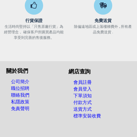
行貨保證
免費送貨
生活時尚堅持以「只售原廠行貨」為
除偏遠地區或上落樓梯費外 , 所有產
經營理念， 確保客戶所購買產品均能
品免費送貨 .
享受到完善的售後服務。
關於我們
網店查詢
公司簡介
會員註冊
職位招聘
會員登入
聯絡我們
下單須知
私隱政策
付款方式
免責聲明
送貨方式
標準安裝收費