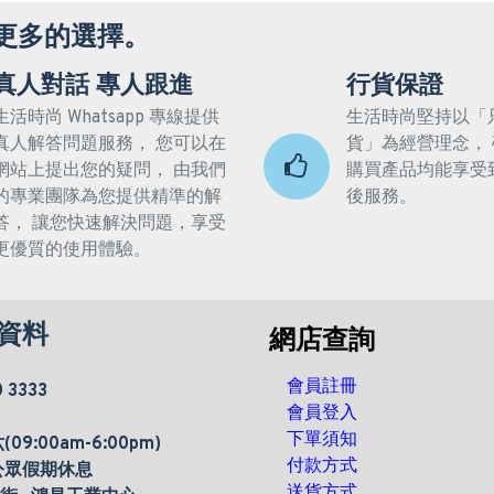
更多的選擇。
真人對話 專人跟進
行貨保證
生活時尚 Whatsapp 專線提供
生活時尚堅持以「
真人解答問題服務， 您可以在
貨」為經營理念，
網站上提出您的疑問， 由我們
購買產品均能享受
的專業團隊為您提供精準的解
後服務。
答， 讓您快速解決問題，享受
更優質的使用體驗。
資料
網店查詢
會員註冊
0 3333
會員登入
下單須知
9:00am-6:00pm)
付款方式
公眾假期休息
送貨方式