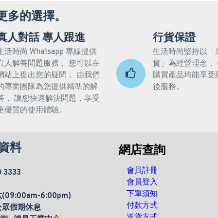
更多的選擇。
真人對話 專人跟進
行貨保證
生活時尚 Whatsapp 專線提供
生活時尚堅持以「
真人解答問題服務， 您可以在
貨」為經營理念，
網站上提出您的疑問， 由我們
購買產品均能享受
的專業團隊為您提供精準的解
後服務。
答， 讓您快速解決問題，享受
更優質的使用體驗。
資料
網店查詢
會員註冊
0 3333
會員登入
下單須知
9:00am-6:00pm)
付款方式
公眾假期休息
送貨方式