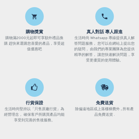
購物獎賞
真人對話 專人跟進
購物滿2000元起即可享額外禮品換
生活時尚 Whatsapp 專線提供真人解
購 趕快來選購您喜愛的產品，享受超
答問題服務， 您可以在網站上提出您
值優惠吧
的疑問， 由我們的專業團隊為您提供
精準的解答， 讓您快速解決問題，享
受更優質的使用體驗。
行貨保證
免費送貨
生活時尚堅持以「只售原廠行貨」為
除偏遠地區或上落樓梯費外 , 所有產
經營理念， 確保客戶所購買產品均能
品免費送貨 .
享受到完善的售後服務。