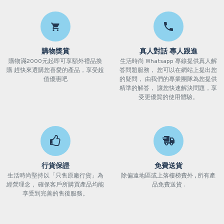
購物獎賞
真人對話 專人跟進
購物滿2000元起即可享額外禮品換
生活時尚 Whatsapp 專線提供真人解
購 趕快來選購您喜愛的產品，享受超
答問題服務， 您可以在網站上提出您
值優惠吧
的疑問， 由我們的專業團隊為您提供
精準的解答， 讓您快速解決問題，享
受更優質的使用體驗。
行貨保證
免費送貨
生活時尚堅持以「只售原廠行貨」為
除偏遠地區或上落樓梯費外 , 所有產
經營理念， 確保客戶所購買產品均能
品免費送貨 .
享受到完善的售後服務。