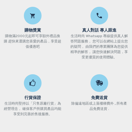
購物獎賞
真人對話 專人跟進
購物滿2000元起即可享額外禮品換
生活時尚 Whatsapp 專線提供真人解
購 趕快來選購您喜愛的產品，享受超
答問題服務， 您可以在網站上提出您
值優惠吧
的疑問， 由我們的專業團隊為您提供
精準的解答， 讓您快速解決問題，享
受更優質的使用體驗。
行貨保證
免費送貨
生活時尚堅持以「只售原廠行貨」為
除偏遠地區或上落樓梯費外 , 所有產
經營理念， 確保客戶所購買產品均能
品免費送貨 .
享受到完善的售後服務。