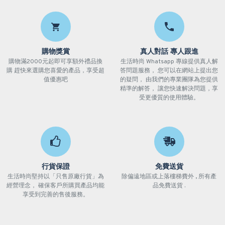
購物獎賞
真人對話 專人跟進
購物滿2000元起即可享額外禮品換
生活時尚 Whatsapp 專線提供真人解
購 趕快來選購您喜愛的產品，享受超
答問題服務， 您可以在網站上提出您
值優惠吧
的疑問， 由我們的專業團隊為您提供
精準的解答， 讓您快速解決問題，享
受更優質的使用體驗。
行貨保證
免費送貨
生活時尚堅持以「只售原廠行貨」為
除偏遠地區或上落樓梯費外 , 所有產
經營理念， 確保客戶所購買產品均能
品免費送貨 .
享受到完善的售後服務。