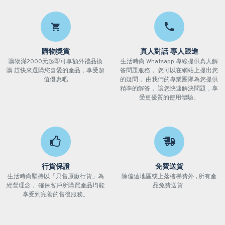
購物獎賞
真人對話 專人跟進
購物滿2000元起即可享額外禮品換
生活時尚 Whatsapp 專線提供真人解
購 趕快來選購您喜愛的產品，享受超
答問題服務， 您可以在網站上提出您
值優惠吧
的疑問， 由我們的專業團隊為您提供
精準的解答， 讓您快速解決問題，享
受更優質的使用體驗。
行貨保證
免費送貨
生活時尚堅持以「只售原廠行貨」為
除偏遠地區或上落樓梯費外 , 所有產
經營理念， 確保客戶所購買產品均能
品免費送貨 .
享受到完善的售後服務。