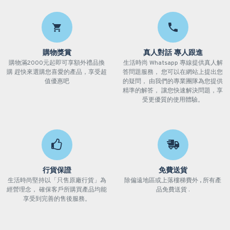
購物獎賞
真人對話 專人跟進
購物滿2000元起即可享額外禮品換
生活時尚 Whatsapp 專線提供真人解
購 趕快來選購您喜愛的產品，享受超
答問題服務， 您可以在網站上提出您
值優惠吧
的疑問， 由我們的專業團隊為您提供
精準的解答， 讓您快速解決問題，享
受更優質的使用體驗。
行貨保證
免費送貨
生活時尚堅持以「只售原廠行貨」為
除偏遠地區或上落樓梯費外 , 所有產
經營理念， 確保客戶所購買產品均能
品免費送貨 .
享受到完善的售後服務。