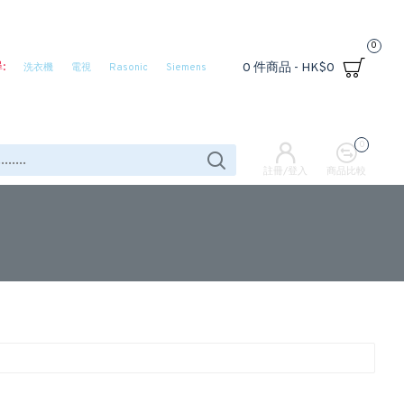
0
:
0 件商品 - HK$0
洗衣機
電視
Rasonic
Siemens
0
註冊/登入
商品比較