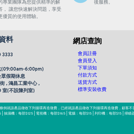
的專業團隊為您提供精準的解
後服務。
答， 讓您快速解決問題，享受
更優質的使用體驗。
資料
網店查詢
會員註冊
0 3333
會員登入
下單須知
9:00am-6:00pm)
付款方式
公眾假期休息
送貨方式
楊街 , 鴻昌工業中心 ,
標準安裝收費
 D 室(不設陳列室)
。該條例就該產品徵收下列循環再造徵費，已經就該產品徵收下列循環再造徵費，顧客不
 | 抽濕機：每部$125 | 電視機：每部$165 | 電腦：每部$15 | 列印機：每部$15 | 掃瞄