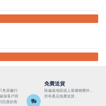
免費送貨
只售原廠行
除偏遠地區或上落樓梯費外 ,
 確保客戶所
所有產品免費送貨 .
到完善的售