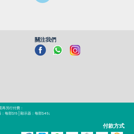
關注我們
需再另行付費：
器：每部$15 | 顯示器：每部$45;
付款方式