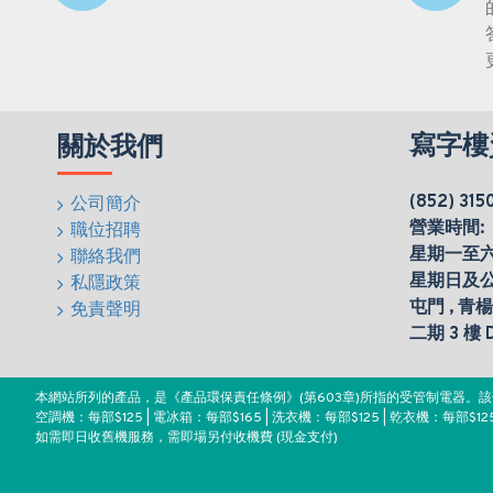
寫字樓
關於我們
(852) 315
公司簡介
營業時間:
職位招聘
星期一至六(0
聯絡我們
星期日及
私隱政策
屯門 , 青
免責聲明
二期 3 樓
本網站所列的產品，是《產品環保責任條例》(第603章)所指的受管制電器
空調機：每部$125 | 電冰箱：每部$165 | 洗衣機：每部$125 | 乾衣機：每部$125
如需即日收舊機服務，需即場另付收機費 (現金支付)