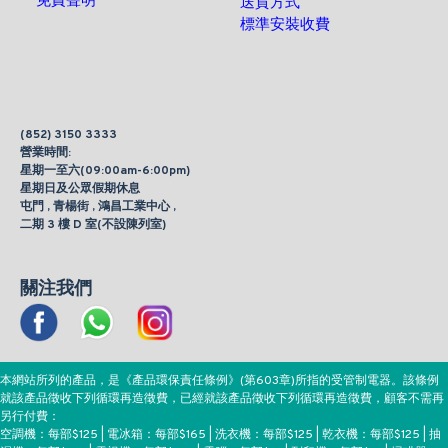
免責聲明
送貨方式
標準安裝收費
(852) 3150 3333
營業時間:
星期一至六(09:00am-6:00pm)
星期日及公眾假期休息
屯門 , 青楊街 , 鴻昌工業中心 ,
二期 3 樓 D 室(不設陳列室)
關注我們
本網站所列的產品，是《產品環保責任條例》(第603章)所指的受管制電器。該條例
就該產品徵收下列循環再造徵費，已經就該產品徵收下列循環再造徵費，顧客不需再
另行付費：
空調機：每部$125 | 電冰箱：每部$165 | 洗衣機：每部$125 | 乾衣機：每部$125 | 抽