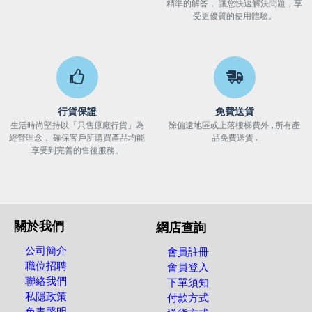
精準的解答， 讓您快速解決問題，享
受更優質的使用體驗。
行貨保證
免費送貨
生活時尚堅持以「只售原廠行貨」為
除偏遠地區或上落樓梯費外 , 所有產
經營理念， 確保客戶所購買產品均能
品免費送貨 .
享受到完善的售後服務。
關於我們
網店查詢
公司簡介
會員註冊
職位招聘
會員登入
聯絡我們
下單須知
私隱政策
付款方式