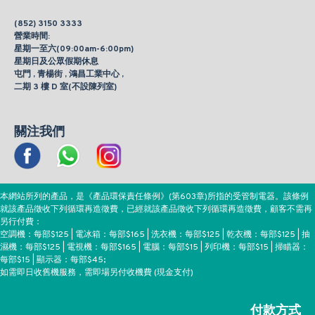
(852) 3150 3333
營業時間:
星期一至六(09:00am-6:00pm)
星期日及公眾假期休息
屯門 , 青楊街 , 鴻昌工業中心 ,
二期 3 樓 D 室(不設陳列室)
關注我們
本網站所列的產品，是《產品環保責任條例》(第603章)所指的受管制電器。該條例
就該產品徵收下列循環再造徵費，已經就該產品徵收下列循環再造徵費，顧客不需再
另行付費：
空調機：每部$125 | 電冰箱：每部$165 | 洗衣機：每部$125 | 乾衣機：每部$125 | 抽
濕機：每部$125 | 電視機：每部$165 | 電腦：每部$15 | 列印機：每部$15 | 掃瞄器：
每部$15 | 顯示器：每部$45;
如需即日收舊機服務，需即場另付收機費 (現金支付)
付款方式