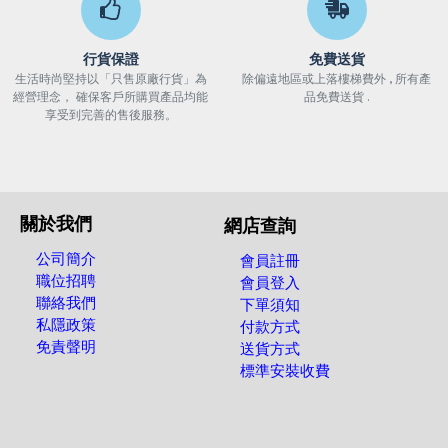
行貨保證
免費送貨
生活時尚堅持以「只售原廠行貨」為
除偏遠地區或上落樓梯費外 , 所有產
經營理念， 確保客戶所購買產品均能
品免費送貨 .
享受到完善的售後服務。
關於我們
網店查詢
公司簡介
會員註冊
職位招聘
會員登入
聯絡我們
下單須知
私隱政策
付款方式
免責聲明
送貨方式
標準安裝收費