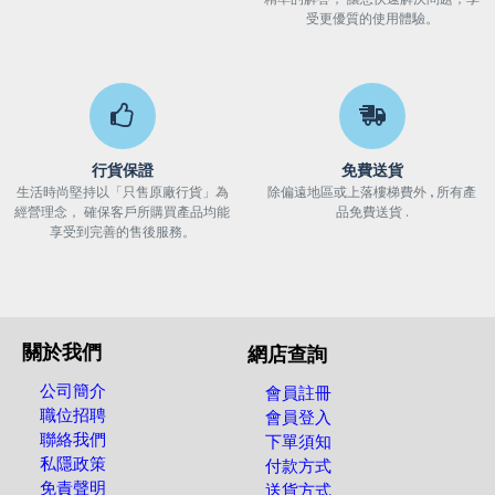
受更優質的使用體驗。
行貨保證
免費送貨
生活時尚堅持以「只售原廠行貨」為
除偏遠地區或上落樓梯費外 , 所有產
經營理念， 確保客戶所購買產品均能
品免費送貨 .
享受到完善的售後服務。
關於我們
網店查詢
公司簡介
會員註冊
職位招聘
會員登入
聯絡我們
下單須知
私隱政策
付款方式
免責聲明
送貨方式