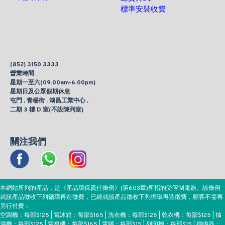
標準安裝收費
(852) 3150 3333
營業時間:
星期一至六(09:00am-6:00pm)
星期日及公眾假期休息
屯門 , 青楊街 , 鴻昌工業中心 ,
二期 3 樓 D 室(不設陳列室)
關注我們
本網站所列的產品，是《產品環保責任條例》(第603章)所指的受管制電器。該條例
就該產品徵收下列循環再造徵費，已經就該產品徵收下列循環再造徵費，顧客不需再
另行付費：
空調機：每部$125 | 電冰箱：每部$165 | 洗衣機：每部$125 | 乾衣機：每部$125 | 抽
濕機：每部$125 | 電視機：每部$165 | 電腦：每部$15 | 列印機：每部$15 | 掃瞄器：