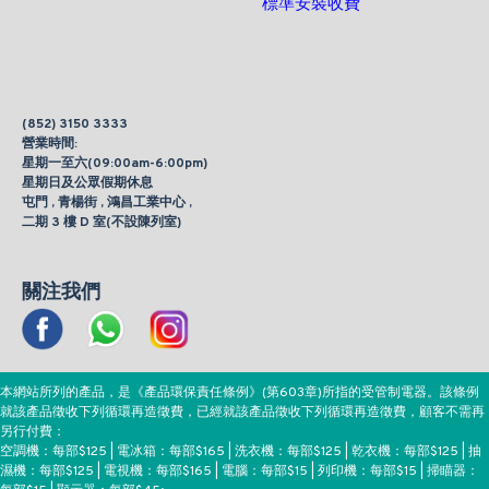
標準安裝收費
(852) 3150 3333
營業時間:
星期一至六(09:00am-6:00pm)
星期日及公眾假期休息
屯門 , 青楊街 , 鴻昌工業中心 ,
二期 3 樓 D 室(不設陳列室)
關注我們
本網站所列的產品，是《產品環保責任條例》(第603章)所指的受管制電器。該條例
就該產品徵收下列循環再造徵費，已經就該產品徵收下列循環再造徵費，顧客不需再
另行付費：
空調機：每部$125 | 電冰箱：每部$165 | 洗衣機：每部$125 | 乾衣機：每部$125 | 抽
濕機：每部$125 | 電視機：每部$165 | 電腦：每部$15 | 列印機：每部$15 | 掃瞄器：