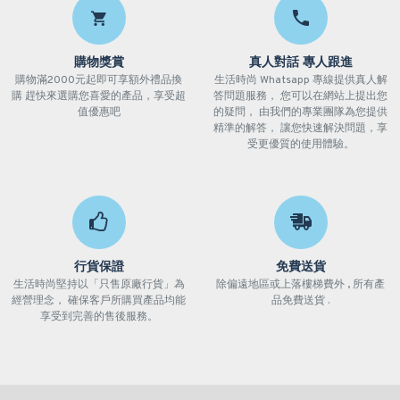
購物獎賞
真人對話 專人跟進
購物滿2000元起即可享額外禮品換
生活時尚 Whatsapp 專線提供真人解
購 趕快來選購您喜愛的產品，享受超
答問題服務， 您可以在網站上提出您
值優惠吧
的疑問， 由我們的專業團隊為您提供
精準的解答， 讓您快速解決問題，享
受更優質的使用體驗。
行貨保證
免費送貨
生活時尚堅持以「只售原廠行貨」為
除偏遠地區或上落樓梯費外 , 所有產
經營理念， 確保客戶所購買產品均能
品免費送貨 .
享受到完善的售後服務。