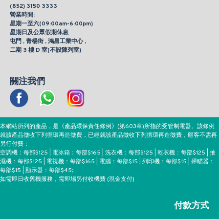
(852) 3150 3333
營業時間:
星期一至六(09:00am-6:00pm)
星期日及公眾假期休息
屯門 , 青楊街 , 鴻昌工業中心 ,
二期 3 樓 D 室(不設陳列室)
關注我們
本網站所列的產品，是《產品環保責任條例》(第603章)所指的受管制電器。該條例
就該產品徵收下列循環再造徵費，已經就該產品徵收下列循環再造徵費，顧客不需再
另行付費：
空調機：每部$125 | 電冰箱：每部$165 | 洗衣機：每部$125 | 乾衣機：每部$125 | 抽
濕機：每部$125 | 電視機：每部$165 | 電腦：每部$15 | 列印機：每部$15 | 掃瞄器：
每部$15 | 顯示器：每部$45;
如需即日收舊機服務，需即場另付收機費 (現金支付)
付款方式