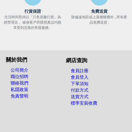
行貨保證
免費送貨
生活時尚堅持以「只售原廠行貨」為
除偏遠地區或上落樓梯費外 , 所有產
經營理念， 確保客戶所購買產品均能
品免費送貨 .
享受到完善的售後服務。
關於我們
網店查詢
公司簡介
會員註冊
職位招聘
會員登入
聯絡我們
下單須知
私隱政策
付款方式
免責聲明
送貨方式
標準安裝收費