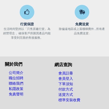
行貨保證
免費送貨
生活時尚堅持以「只售原廠行貨」為
除偏遠地區或上落樓梯費外 , 所有產
經營理念， 確保客戶所購買產品均能
品免費送貨 .
享受到完善的售後服務。
關於我們
網店查詢
公司簡介
會員註冊
職位招聘
會員登入
聯絡我們
下單須知
私隱政策
付款方式
免責聲明
送貨方式
標準安裝收費