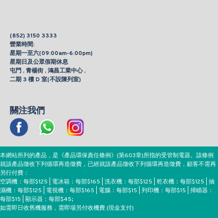
(852) 3150 3333
營業時間:
星期一至六(09:00am-6:00pm)
星期日及公眾假期休息
屯門 , 青楊街 , 鴻昌工業中心 ,
二期 3 樓 D 室(不設陳列室)
關注我們
本網站所列的產品，是《產品環保責任條例》(第603章)所指的受管制電器。該條例
就該產品徵收下列循環再造徵費，已經就該產品徵收下列循環再造徵費，顧客不需再
另行付費：
空調機：每部$125 | 電冰箱：每部$165 | 洗衣機：每部$125 | 乾衣機：每部$125 | 抽
濕機：每部$125 | 電視機：每部$165 | 電腦：每部$15 | 列印機：每部$15 | 掃瞄器：
每部$15 | 顯示器：每部$45;
如需即日收舊機服務，需即場另付收機費 (現金支付)