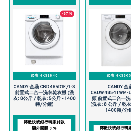
-37 %
節省 HK$2840
節省 HK$30
CANDY 金鼎 CBD485D1E/1-S
CANDY 金
前置式二合一洗衣乾衣機 (洗
CBUW4854TWM-
衣: 8公斤 / 乾衣: 5公斤 - 1400
頻 前置式二合一
轉/分鐘)
(洗衣: 8 公斤 / 乾衣
1400轉/分
轉數快或銀行轉賬付款
轉數快或銀行轉
額外回贈 3 %