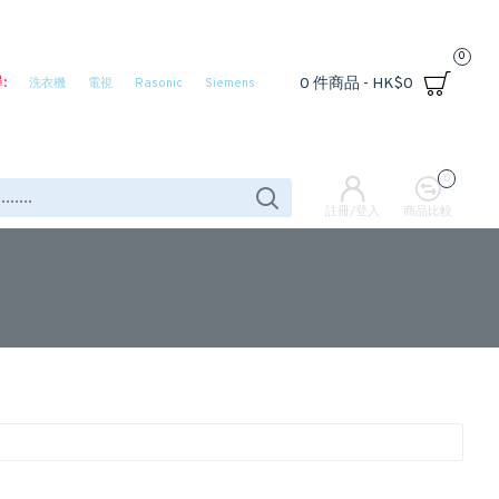
0
:
0 件商品 - HK$0
洗衣機
電視
Rasonic
Siemens
0
註冊/登入
商品比較