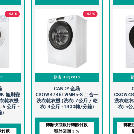
-43 %
-42 %
30
節省 HK$2810
節
鼎
CANDY 金鼎
UK 無刷變
CSOW4746TWMB5-S 二合一
CSOW48
洗衣乾衣機
洗衣乾衣機 (洗衣: 7公斤 / 乾
洗衣乾衣機
: 5 公斤 –
衣: 4公斤 - 1400轉/分鐘)
衣: 5公
鐘)
轉數快或銀行轉賬付款
轉數
賬付款
額外回贈 3 %