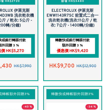
省 HK$2720
節省 HK$3480
TROLUX 伊萊克斯
ELECTROLUX 伊萊克斯
24D3WB 洗衣乾衣機
EWW1143R7SC 前置式二合一
公斤 / 乾衣: 5公斤 -
洗衣乾衣機(洗衣:11公斤 / 乾
200轉/分鐘)
衣: 7公斤 - 1400轉/分鐘)
快或銀行轉賬付款
轉數快或銀行轉賬付款
額外回贈 3 %
額外回贈 3 %
價 HK$5,270
優惠價 HK$9,420
,430
HK$9,700
HK$7,990
HK$12,900
或轉帳額外回贈3%
轉數快或轉帳額外回贈3%
-40 %
-34 %