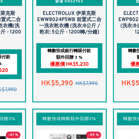
70
節省 HK$2760
節
 伊萊克斯
ELECTROLUX 伊萊克斯
ELEC
 前置式二合
EWW8024P5WB 前置式二合
EWP80
乾衣機(洗
一洗衣乾衣機 (洗衣:8公斤 /
(洗衣:8
斤 - 1200
乾衣: 5公斤 - 1200轉/分鐘)
1
轉數快或銀行轉賬付款
轉數
賬付款
額外回贈 3 %
%
優惠價 HK$5,230
優惠
620
HK$5,390
HK$5
HK$7,990
K$7,990
回贈3%
轉數快或轉帳額外回贈3%
轉數快
-41 %
-39 %