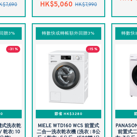
HK$5,060
K$7,690
HK$7,990
回贈3%
轉數快或轉帳額外回贈3%
轉數快
-31 %
-15 %
20
節省 HK$3280
節
 一體式洗衣乾
MIELE WTD160 WCS 前置式
PANASON
/ 乾衣: 10
二合一洗衣乾衣機 (洗衣 : 8公
前置式二