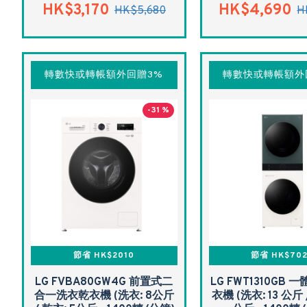
HK$3,170
HK$4,690
HK$5,680
H
轉數快或轉帳額外回贈3%
轉數快或轉帳額外
-31 %
節省 HK$2010
節省 HK$70
LG FVBA80GW4G 前置式二
LG FWT1310GB
合一洗衣乾衣機 (洗衣: 8公斤
衣機 (洗衣: 13 公斤 