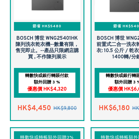
節省 HK$5480
節省 HK$54
BOSCH 博世 WNG25401HK
BOSCH 博世 WNG
陳列洗衣乾衣機--數量有限，
前置式二合一洗衣乾
售完即止。--產品只限網店購
衣: 10.5 公斤 / 乾衣
買 , 不作陳列展示
1400轉/分
轉數快或銀行轉賬付款
轉數快或銀行轉
額外回贈 3 %
額外回贈 3 
優惠價 HK$4,320
優惠價 HK$6,
HK$4,450
HK$6,180
HK$9,800
HK
轉數快或轉帳額外回贈3%
轉數快或轉帳額外