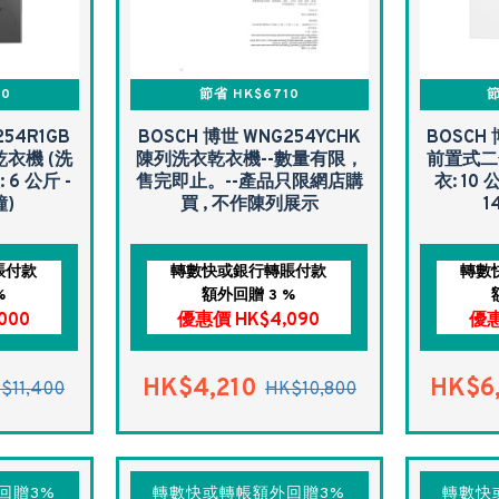
00
節省 HK$6710
節
254R1GB
BOSCH 博世 WNG254YCHK
BOSCH 
衣機 (洗
陳列洗衣乾衣機--數量有限，
前置式二
: 6 公斤 -
售完即止。--產品只限網店購
衣: 10 
鐘)
買 , 不作陳列展示
1
賬付款
轉數快或銀行轉賬付款
轉數
%
額外回贈 3 %
000
優惠價 HK$4,090
優惠
HK$4,210
HK$6
$11,400
HK$10,800
回贈3%
轉數快或轉帳額外回贈3%
轉數快