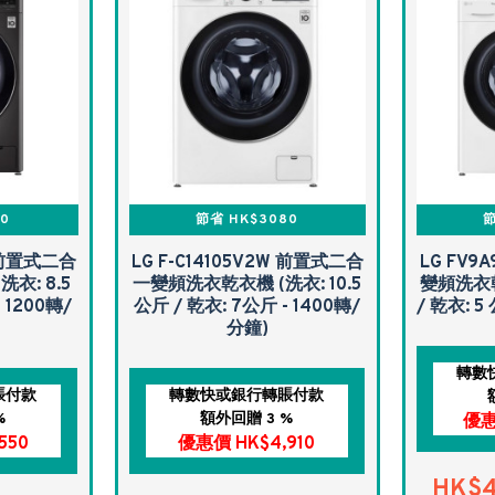
40
節省 HK$3080
節
B 前置式二合
LG F-C14105V2W 前置式二合
LG FV
衣: 8.5
一變頻洗衣乾衣機 (洗衣: 10.5
變頻洗衣乾
 1200轉/
公斤 / 乾衣: 7公斤 - 1400轉/
/ 乾衣: 5
分鐘)
轉數
賬付款
轉數快或銀行轉賬付款
%
額外回贈 3 %
優惠
550
優惠價 HK$4,910
HK$4