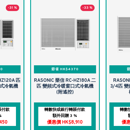
-31 %
-33 %
30
節省 HK$4370
節
HZ120A 匹
RASONIC 樂信 RC-HZ180A 二
RASON
口式冷氣機
匹 變頻式冷暖窗口式冷氣機
3/4匹
(附遙控)
賬付款
轉數快或銀行轉賬付款
轉數
%
額外回贈 3 %
450
優惠價 HK$8,910
優惠