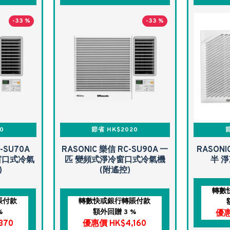
-33 %
-33 %
0
節省 HK$2020
節
-SU70A
RASONIC 樂信 RC-SU90A 一
RASONI
窗口式冷氣
匹 變頻式淨冷窗口式冷氣機
半 
)
(附遙控)
轉數
賬付款
轉數快或銀行轉賬付款
%
額外回贈 3 %
優惠
370
優惠價 HK$4,160