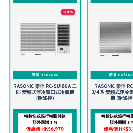
-34 %
節省 HK$3620
節省 HK$165
RASONIC 樂信 RC-SU180A 二
RASONIC 樂信 RC
匹 變頻式淨冷窗口式冷氣機
3/4匹 變頻式淨冷
(附遙控)
機 (附遙控
轉數快或銀行轉賬付款
轉數快或銀行轉
額外回贈 3 %
額外回贈 3 
優惠價 HK$6,970
優惠價 HK$3,