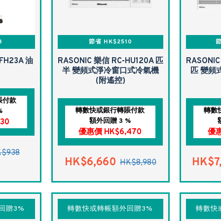
8
節省 HK$2510
節
FH23A 油
RASONIC 樂信 RC-HU120A 匹
RASONIC
半 變頻式淨冷窗口式冷氣機
匹 變頻
(附遙控)
賬付款
轉數快或銀行轉賬付款
轉數
%
額外回贈 3 %
30
優惠價 HK$6,470
優惠
$938
HK$6,660
HK$7
HK$8,980
回贈3%
轉數快或轉帳額外回贈3%
轉數快