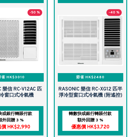
-50 %
-40 %
省 HK$3010
節省 HK$2480
C 樂信 RC-V12AC 匹
RASONIC 樂信 RC-XG12 匹半
淨冷窗口式冷氣機
淨冷型窗口式冷氣機 (附遙控)
快或銀行轉賬付款
轉數快或銀行轉賬付款
額外回贈 3 %
額外回贈 3 %
價 HK$2,990
優惠價 HK$3,720