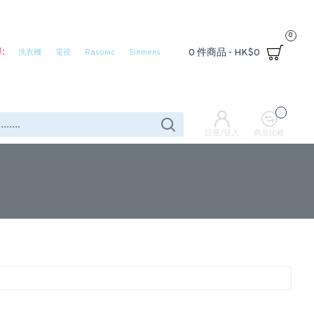
0
:
0 件商品 - HK$0
洗衣機
電視
Rasonic
Siemens
0
註冊/登入
商品比較