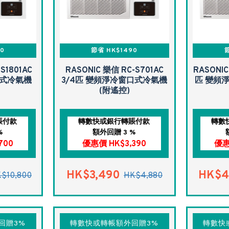
00
節省 HK$1490
節
S1801AC
RASONIC 樂信 RC-S701AC
RASONIC
口式冷氣機
3/4匹 變頻淨冷窗口式冷氣機
匹 變頻
(附遙控)
賬付款
轉數快或銀行轉賬付款
轉數
%
額外回贈 3 %
700
優惠價 HK$3,390
優惠
HK$3,490
HK$4
$10,800
HK$4,880
回贈3%
轉數快或轉帳額外回贈3%
轉數快