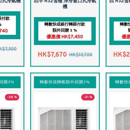
窗口式冷氣機
匹半 R32雪種 淨冷窗口式冷氣
匹 R32
機
賬付款
轉數快或銀行轉賬付款
轉數
%
額外回贈 3 %
740
優惠價 HK$7,450
優惠
K$7,300
HK$7,670
HK$2
HK$10,700
回贈3%
轉數快或轉帳額外回贈3%
轉數快
-38 %
-31 %