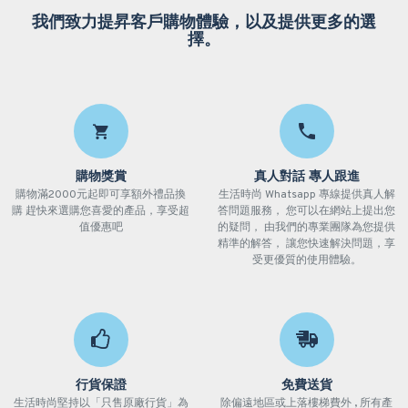
我們致力提昇客戶購物體驗，以及提供更多的選
擇。
購物獎賞
真人對話 專人跟進
購物滿2000元起即可享額外禮品換
生活時尚 Whatsapp 專線提供真人解
購 趕快來選購您喜愛的產品，享受超
答問題服務， 您可以在網站上提出您
值優惠吧
的疑問， 由我們的專業團隊為您提供
精準的解答， 讓您快速解決問題，享
受更優質的使用體驗。
行貨保證
免費送貨
生活時尚堅持以「只售原廠行貨」為
除偏遠地區或上落樓梯費外 , 所有產