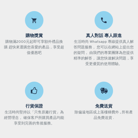
購物獎賞
真人對話 專人跟進
購物滿2000元起即可享額外禮品換
生活時尚 Whatsapp 專線提供真人解
購 趕快來選購您喜愛的產品，享受超
答問題服務， 您可以在網站上提出您
值優惠吧
的疑問， 由我們的專業團隊為您提供
精準的解答， 讓您快速解決問題，享
受更優質的使用體驗。
行貨保證
免費送貨
生活時尚堅持以「只售原廠行貨」為
除偏遠地區或上落樓梯費外 , 所有產
經營理念， 確保客戶所購買產品均能
品免費送貨 .
享受到完善的售後服務。