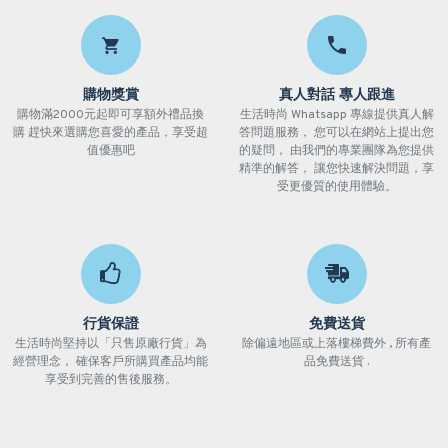
購物獎賞
真人對話 專人跟進
購物滿2000元起即可享額外禮品換
生活時尚 Whatsapp 專線提供真人解
購 趕快來選購您喜愛的產品，享受超
答問題服務， 您可以在網站上提出您
值優惠吧
的疑問， 由我們的專業團隊為您提供
精準的解答， 讓您快速解決問題，享
受更優質的使用體驗。
行貨保證
免費送貨
生活時尚堅持以「只售原廠行貨」為
除偏遠地區或上落樓梯費外 , 所有產
經營理念， 確保客戶所購買產品均能
品免費送貨 .
享受到完善的售後服務。