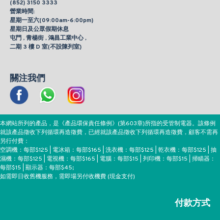
(852) 3150 3333
營業時間:
星期一至六(09:00am-6:00pm)
星期日及公眾假期休息
屯門 , 青楊街 , 鴻昌工業中心 ,
二期 3 樓 D 室(不設陳列室)
關注我們
本網站所列的產品，是《產品環保責任條例》(第603章)所指的受管制電器。該條例
就該產品徵收下列循環再造徵費，已經就該產品徵收下列循環再造徵費，顧客不需再
另行付費：
空調機：每部$125 | 電冰箱：每部$165 | 洗衣機：每部$125 | 乾衣機：每部$125 | 抽
濕機：每部$125 | 電視機：每部$165 | 電腦：每部$15 | 列印機：每部$15 | 掃瞄器：
每部$15 | 顯示器：每部$45;
如需即日收舊機服務，需即場另付收機費 (現金支付)
付款方式