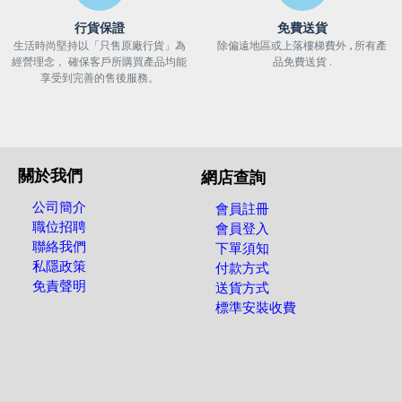
行貨保證
免費送貨
生活時尚堅持以「只售原廠行貨」為
除偏遠地區或上落樓梯費外 , 所有產
經營理念， 確保客戶所購買產品均能
品免費送貨 .
享受到完善的售後服務。
關於我們
網店查詢
公司簡介
會員註冊
職位招聘
會員登入
聯絡我們
下單須知
私隱政策
付款方式
免責聲明
送貨方式
標準安裝收費