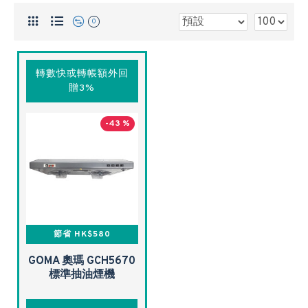
0
轉數快或轉帳額外回
贈3%
-43 %
節省 HK$580
GOMA 奧瑪 GCH5670
標準抽油煙機