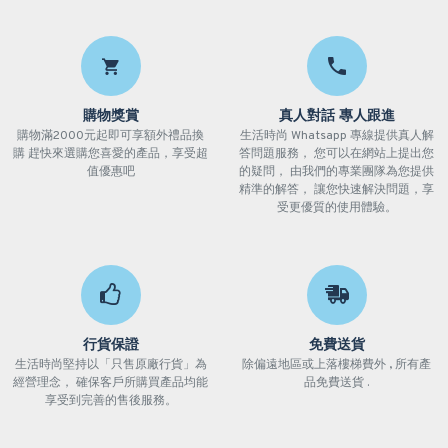
購物獎賞
真人對話 專人跟進
購物滿2000元起即可享額外禮品換
生活時尚 Whatsapp 專線提供真人解
購 趕快來選購您喜愛的產品，享受超
答問題服務， 您可以在網站上提出您
值優惠吧
的疑問， 由我們的專業團隊為您提供
精準的解答， 讓您快速解決問題，享
受更優質的使用體驗。
行貨保證
免費送貨
生活時尚堅持以「只售原廠行貨」為
除偏遠地區或上落樓梯費外 , 所有產
經營理念， 確保客戶所購買產品均能
品免費送貨 .
享受到完善的售後服務。