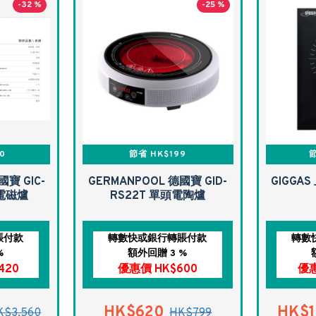
-32 %
-25 %
0
節省 HK$199
節
國寶 GIC-
GERMANPOOL 德國寶 GID-
GIGGAS
頭電磁爐
RS22T 單頭電陶爐
賬付款
轉數快或銀行轉賬付款
轉數
%
額外回贈 3 %
420
優惠價 HK$600
優惠
HK$620
HK$1
K$3,560
HK$799