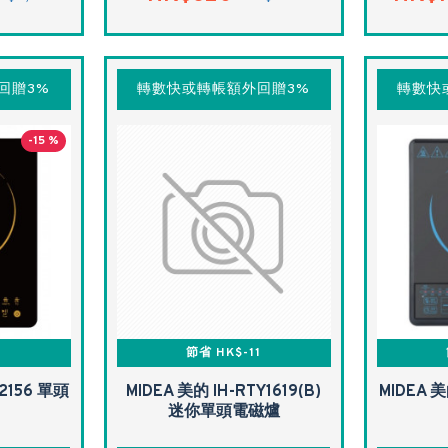
回贈3%
轉數快或轉帳額外回贈3%
轉數快
-15 %
9
節省 HK$-11
S2156 單頭
MIDEA 美的 IH-RTY1619(B)
MIDEA 
迷你單頭電磁爐