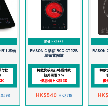
8
節省 HK$198
4911 單頭
RASONIC 樂信 RCC-GT22B
RASONI
單頭電陶爐
賬付款
轉數快或銀行轉賬付款
轉數
%
額外回贈 3 %
30
優惠價 HK$520
優
HK$540
HK
K$598
HK$718