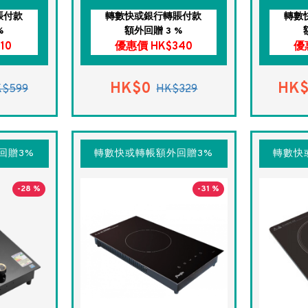
賬付款
轉數快或銀行轉賬付款
轉數
%
額外回贈 3 %
10
優惠價 HK$340
優
HK$0
HK
K$599
HK$329
回贈3%
轉數快或轉帳額外回贈3%
轉數快
-28 %
-31 %