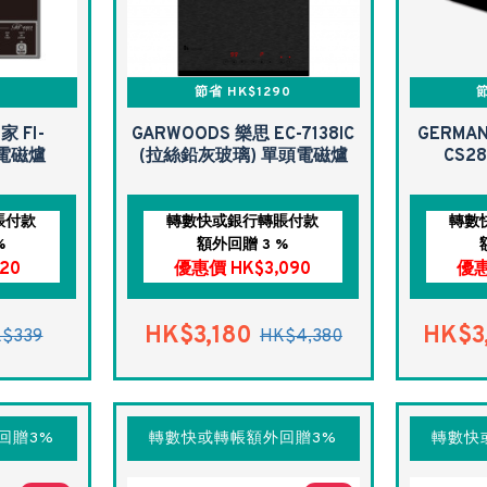
節省 HK$1290
節
家 FI-
GARWOODS 樂思 EC-7138IC
GERMAN
頭電磁爐
(拉絲鉛灰玻璃) 單頭電磁爐
CS2
賬付款
轉數快或銀行轉賬付款
轉數
%
額外回贈 3 %
20
優惠價 HK$3,090
優惠
HK$3,180
HK$3
$339
HK$4,380
回贈3%
轉數快或轉帳額外回贈3%
轉數快