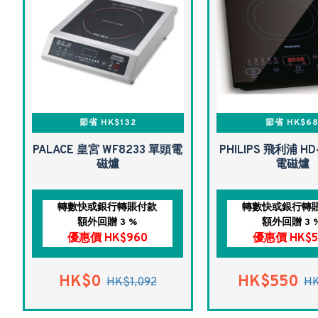
節省 HK$132
節省 HK$6
PALACE 皇宮 WF8233 單頭電
PHILIPS 飛利浦 HD
磁爐
電磁爐
轉數快或銀行轉賬付款
轉數快或銀行轉
額外回贈 3 %
額外回贈 3 
優惠價 HK$960
優惠價 HK$5
HK$0
HK$550
HK$1,092
H