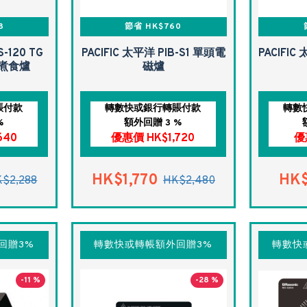
8
節省 HK$760
S-120 TG
PACIFIC 太平洋 PIB-S1 單頭電
PACIFIC
煮食爐
磁爐
賬付款
轉數快或銀行轉賬付款
轉數
%
額外回贈 3 %
640
優惠價 HK$1,720
優
HK$1,770
HK
$2,288
HK$2,480
回贈3%
轉數快或轉帳額外回贈3%
轉數快
-11 %
-28 %