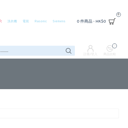
0
:
0 件商品 - HK$0
洗衣機
電視
Rasonic
Siemens
0
註冊/登入
商品比較