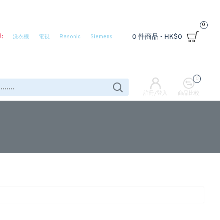
0
:
0 件商品 - HK$0
洗衣機
電視
Rasonic
Siemens
0
註冊/登入
商品比較