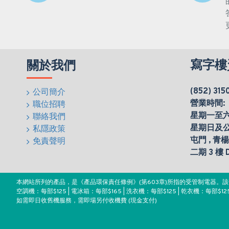
寫字樓
關於我們
(852) 315
公司簡介
營業時間:
職位招聘
星期一至六(0
聯絡我們
星期日及
私隱政策
屯門 , 青
免責聲明
二期 3 樓
本網站所列的產品，是《產品環保責任條例》(第603章)所指的受管制電器
空調機：每部$125 | 電冰箱：每部$165 | 洗衣機：每部$125 | 乾衣機：每部$125
如需即日收舊機服務，需即場另付收機費 (現金支付)