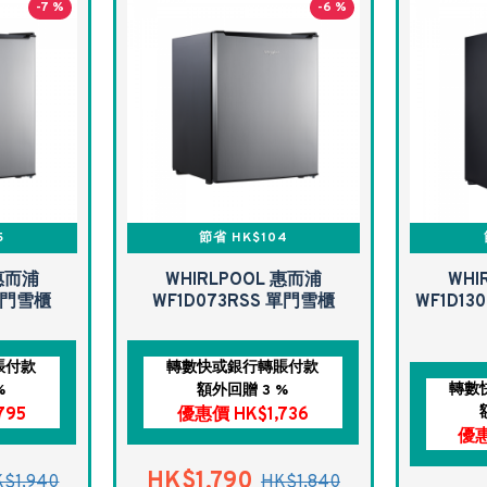
-7 %
-6 %
5
節省 HK$104
 惠而浦
WHIRLPOOL 惠而浦
WHI
 單門雪櫃
WF1D073RSS 單門雪櫃
WF1D13
賬付款
轉數快或銀行轉賬付款
轉數
%
額外回贈 3 %
795
優惠價 HK$1,736
優惠
HK$1,790
$1,940
HK$1,840