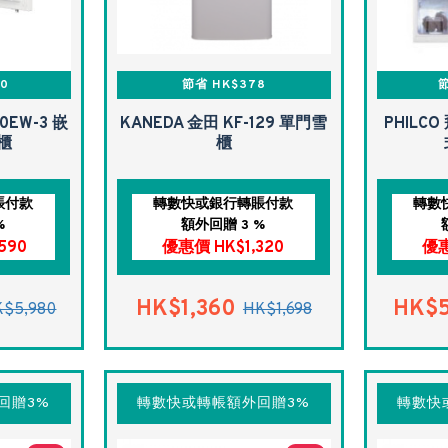
0
節省 HK$378
節
60EW-3 嵌
KANEDA 金田 KF-129 單門雪
PHILCO
櫃
櫃
賬付款
轉數快或銀行轉賬付款
轉數
%
額外回贈 3 %
590
優惠價 HK$1,320
優惠
HK$1,360
HK$5
K$5,980
HK$1,698
回贈3%
轉數快或轉帳額外回贈3%
轉數快