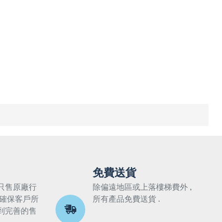
免費送貨
只售原廠行
除偏遠地區或上落樓梯費外 ,
 確保客戶所
所有產品免費送貨 .
到完善的售