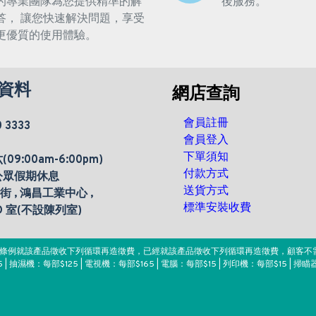
的專業團隊為您提供精準的解
後服務。
答， 讓您快速解決問題，享受
更優質的使用體驗。
資料
網店查詢
會員註冊
0 3333
會員登入
下單須知
9:00am-6:00pm)
付款方式
公眾假期休息
送貨方式
楊街 , 鴻昌工業中心 ,
標準安裝收費
 D 室(不設陳列室)
。該條例就該產品徵收下列循環再造徵費，已經就該產品徵收下列循環再造徵費，顧客不
 | 抽濕機：每部$125 | 電視機：每部$165 | 電腦：每部$15 | 列印機：每部$15 | 掃瞄