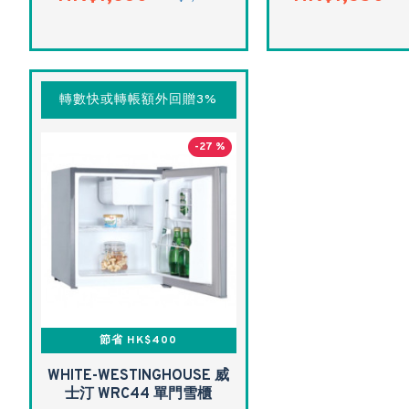
轉數快或轉帳額外回贈3%
-27 %
節省 HK$400
WHITE-WESTINGHOUSE 威
士汀 WRC44 單門雪櫃