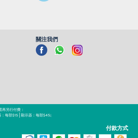
關注我們
需再另行付費：
器：每部$15 | 顯示器：每部$45;
付款方式